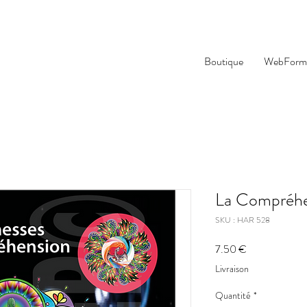
Boutique
WebForma
La Compréhe
SKU : HAR 528
Prix
7.50 €
Livraison
Quantité
*