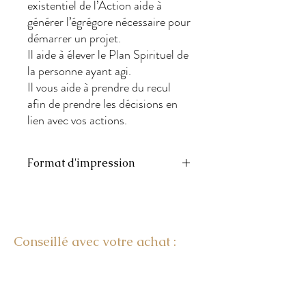
existentiel de l’Action aide à 
générer l’égrégore nécessaire pour 
démarrer un projet.

Il aide à élever le Plan Spirituel de 
la personne ayant agi.

Il vous aide à prendre du recul 
afin de prendre les décisions en 
lien avec vos actions.
Format d'impression
10,5 cm x 21 cm - imprimé sur Bristol 130
g - Quadrichromie-impression haute
définition
Conseillé avec votre achat :