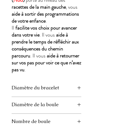
(
No8
)
porté au niveau des
racettes de la main gauche
, vous
aide à sortir des programmations
de votre enfance
.
Il
facilite vos choix pour avancer
dans votre vie
. Il vous
aide à
prendre le temps de réfléchir aux
conséquences du chemin
parcouru
. Il vous
aide à retourner
sur vos pas pour voir ce que n’avez
pas vu
.
Diamètre du bracelet
- Petit Modèle : 5,5 cm
Diamètre de la boule
- Moyen Modèle : 6 cm
- Grand Modèle : 6,5 cm
Petit, moyen et grand Modèle : 34
Nombre de boule