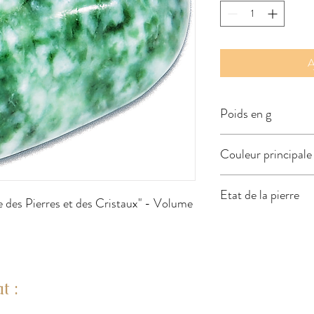
A
Poids en g
6 à 15
Couleur principale 
Verte/blanche
Etat de la pierre
des Pierres et des Cristaux" - Volume 
Roulée
t :